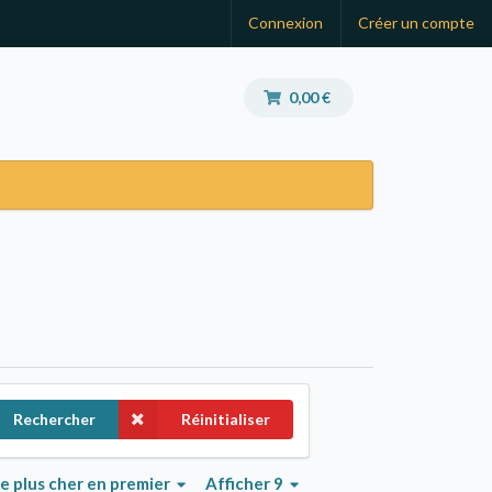
Connexion
Créer un compte
0,00 €
Rechercher
Réinitialiser
le plus cher en premier
Afficher 9