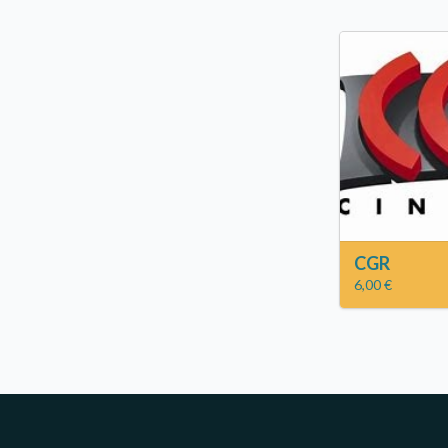
CGR
6,00 €